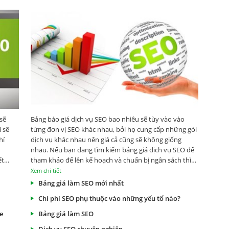
sẽ
Bảng báo giá dịch vụ SEO bao nhiêu sẽ tùy vào vào
 sẽ
từng đơn vị SEO khác nhau, bởi họ cung cấp những gói
hí
dịch vụ khác nhau nên giá cả cũng sẽ không giống
nhau. Nếu bạn đang tìm kiếm bảng giá dịch vụ SEO để
ết
tham khảo để lên kế hoạch và chuẩn bị ngân sách thì
đừng bỏ qua thông tin hữu ích trong bài viết dưới đây
Xem chi tiết
nhé!
Bảng giá làm SEO mới nhất
Chi phí SEO phụ thuộc vào những yếu tố nào?
e
Bảng giá làm SEO