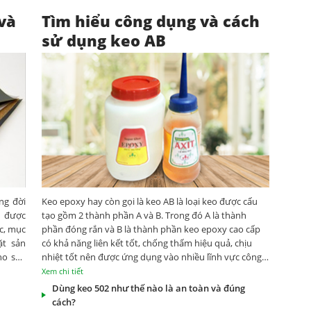
và
Tìm hiểu công dụng và cách
sử dụng keo AB
ng đời
Keo epoxy hay còn gọi là keo AB là loại keo được cấu
ó được
tạo gồm 2 thành phần A và B. Trong đó A là thành
c, mục
phần đóng rắn và B là thành phần keo epoxy cao cấp
ặt sản
có khả năng liên kết tốt, chống thấm hiệu quả, chịu
ho sản
nhiệt tốt nên được ứng dụng vào nhiều lĩnh vực công
nghiệp khác nhau.
Xem chi tiết
Dùng keo 502 như thế nào là an toàn và đúng
cách?