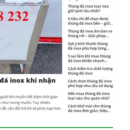
đá inox
Thùng đá inox loại nào
giữ lạnh lâu nhất?
5 tiêu chí để chọn được
thùng đá inox bền – giữ
nhiệt lâu và tiết kiệm
Thùng đá inox âm bàn vs
điện
thùng rời – Giải pháp
nào cho quán nhỏ?
Gợi ý kích thước thùng
đá inox phù hợp từng
loại quán
5 sai lầm khi mua thùng
đá inox khiến nhanh
hỏng, tốn tiền oan
Cách kiểm tra chất lượng
thùng đá inox
 đá inox khi nhận
Cách chọn thùng đá inox
phù hợp nhu cầu sử dụng
Nên mua thùng đá inox
gười khi muốn tiết kiệm thời gian
loại nào cho quán nhỏ?
m như mong muốn. Tuy nhiên,
Cách khử mùi cho thùng
đề, cần đổi trả thì sẽ phức tạp hơn.
đá inox đơn giản, hiệu
quả ngay tại nhà