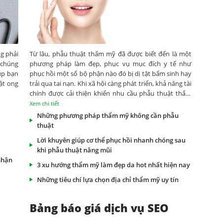
g phải
Từ lâu, phẫu thuật thẩm mỹ đã được biết đến là một
 chúng
phương pháp làm đẹp, phục vụ mục đích y tế như
úp bạn
phục hồi một số bộ phận nào đó bị dị tật bẩm sinh hay
ật ong
trải qua tai nạn. Khi xã hội càng phát triển, khả năng tài
chính được cải thiện khiến nhu cầu phẫu thuật thẩm
mỹ của mọi người ngày một tăng cao. Vậy ưu nhược
Xem chi tiết
điểm của phương pháp này ra sao, cùng theo dõi bài
Những phương pháp thẩm mỹ không cần phẫu
viết sau đây để tìm được cho mình câu trả lời đầy đủ
thuật
nhất.
Lời khuyên giúp cơ thể phục hồi nhanh chóng sau
khi phẫu thuật nâng mũi
nhận
3 xu hướng thẩm mỹ làm đẹp da hot nhất hiện nay
Những tiêu chí lựa chọn địa chỉ thẩm mỹ uy tín
Bảng báo giá dịch vụ SEO