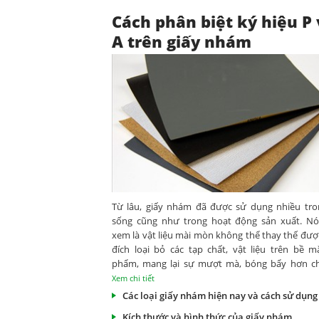
Cách phân biệt ký hiệu P 
A trên giấy nhám
Từ lâu, giấy nhám đã được sử dụng nhiều tro
sống cũng như trong hoạt động sản xuất. N
xem là vật liệu mài mòn không thể thay thế đượ
đích loại bỏ các tạp chất, vật liệu trên bề m
phẩm, mang lại sự mượt mà, bóng bẩy hơn c
phẩm.
Xem chi tiết
Các loại giấy nhám hiện nay và cách sử dụng
Kích thước và hình thức của giấy nhám