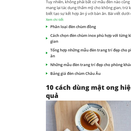
Tuy nhiên, không phải bất cứ mẫu đèn nào cũng 
mang lại tác dụng thẩm mỹ cho không gian, trừ k
biết tạo sự kết hợp ăn ý với bàn ăn. Bài viết dưới
hãy cùng tham khảo cách chọn đèn chùm thả đẹ
Xem chi tiết
hợp nhất cho từng kiểu bàn ăn nhé
Phân loại đèn chùm đồng
Cách chọn đèn chùm inox phù hợp với từng 
gian
Tổng hợp những mẫu đèn trang trí đẹp cho 
ăn
Những mẫu đèn trang trí đẹp cho phòng khá
Bảng giá đèn chùm Châu Âu
10 cách dùng mật ong hi
quả