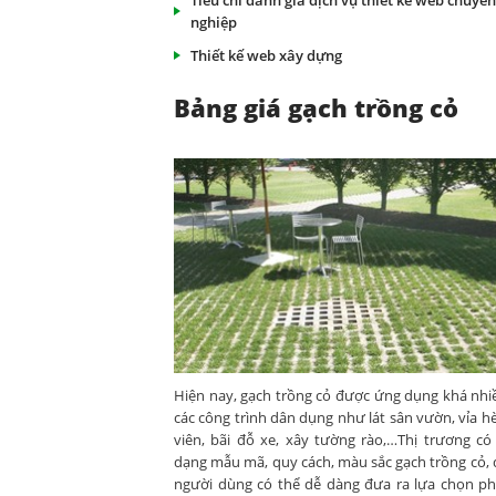
Tiêu chí đánh giá dịch vụ thiết kế web chuyên
nghiệp
Thiết kế web xây dựng
Bảng giá gạch trồng cỏ
Hiện nay, gạch trồng cỏ được ứng dụng khá nhi
các công trình dân dụng như lát sân vườn, vỉa h
viên, bãi đỗ xe, xây tường rào,…Thị trương có
dạng mẫu mã, quy cách, màu sắc gạch trồng cỏ, 
người dùng có thể dễ dàng đưa ra lựa chọn p