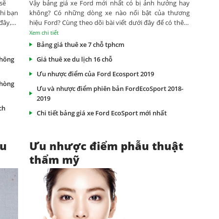
sẽ
Vậy bảng giá xe Ford mới nhất có bị ảnh hưởng hay
hi bạn
không? Có những dòng xe nào nổi bật của thương
 đây,
hiệu Ford? Cùng theo dõi bài viết dưới đây để có thêm
p, phù
nhiều thông tin hữu ích.
Xem chi tiết
Bảng giá thuê xe 7 chỗ tphcm
không
Giá thuê xe du lịch 16 chỗ
Ưu nhược điểm của Ford Ecosport 2019
phòng
Ưu và nhược điểm phiên bản FordEcoSport 2018-
2019
ch
Chi tiết bảng giá xe Ford EcoSport mới nhất
ệu
Ưu nhược điểm phẫu thuật
thẩm mỹ