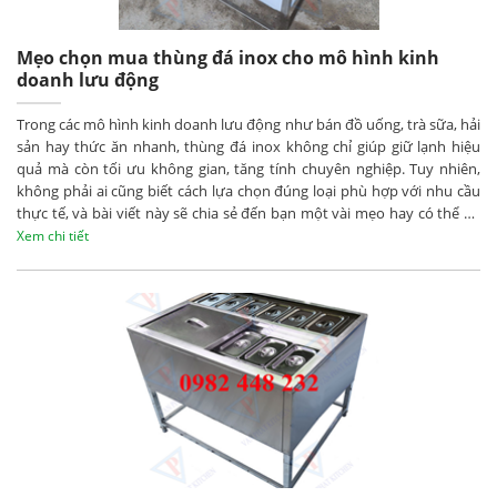
Mẹo chọn mua thùng đá inox cho mô hình kinh
doanh lưu động
Trong các mô hình kinh doanh lưu động như bán đồ uống, trà sữa, hải
sản hay thức ăn nhanh, thùng đá inox không chỉ giúp giữ lạnh hiệu
quả mà còn tối ưu không gian, tăng tính chuyên nghiệp. Tuy nhiên,
không phải ai cũng biết cách lựa chọn đúng loại phù hợp với nhu cầu
thực tế, và bài viết này sẽ chia sẻ đến bạn một vài mẹo hay có thể áp
dụng, hãy cùng tham khảo nhé!
Xem chi tiết