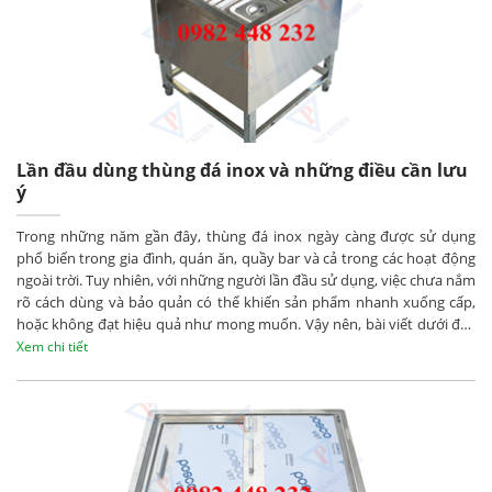
Lần đầu dùng thùng đá inox và những điều cần lưu
ý
Trong những năm gần đây, thùng đá inox ngày càng được sử dụng
phổ biến trong gia đình, quán ăn, quầy bar và cả trong các hoạt động
ngoài trời. Tuy nhiên, với những người lần đầu sử dụng, việc chưa nắm
rõ cách dùng và bảo quản có thể khiến sản phẩm nhanh xuống cấp,
hoặc không đạt hiệu quả như mong muốn. Vậy nên, bài viết dưới đây
sẽ giúp bạn hiểu rõ hơn và sử dụng đúng cách ngay từ đầu.
Xem chi tiết