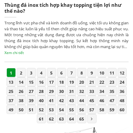
Thùng đá inox tích hợp khay topping tiện lợi như
thế nào?
Trong lĩnh vực pha chế và kinh doanh đồ uống, việc tối ưu không gian
và thao tác luôn là yếu tố then chốt giúp nâng cao hiệu suất phục vụ.
Một trong những vật dụng đang được ưa chuộng hiện nay chính là
thùng đá inox tích hợp khay topping. Sự kết hợp thông minh này
không chỉ giúp bảo quản nguyên liệu tốt hơn, mà còn mang lại sự tiện
lợi vượt trội trong quá trình sử dụng.
Xem chi tiết
1
2
3
4
5
6
7
8
9
10
11
12
13
14
15
16
17
18
19
20
21
22
23
24
25
26
27
28
29
30
31
32
33
34
35
36
37
38
39
40
41
42
43
44
45
46
47
48
49
50
51
52
53
54
55
56
57
58
59
60
61
62
63
64
65