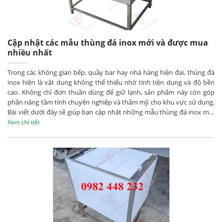
Cập nhật các mẫu thùng đá inox mới và được mua
nhiều nhất
Trong các không gian bếp, quầy bar hay nhà hàng hiện đại, thùng đá
inox hiện là vật dụng không thể thiếu nhờ tính tiện dụng và độ bền
cao. Không chỉ đơn thuần dùng để giữ lạnh, sản phẩm này còn góp
phần nâng tầm tính chuyên nghiệp và thẩm mỹ cho khu vực sử dụng.
Bài viết dưới đây sẽ giúp bạn cập nhật những mẫu thùng đá inox mới
đang được ưa chuộng trên thị trường hiện nay.
Xem chi tiết