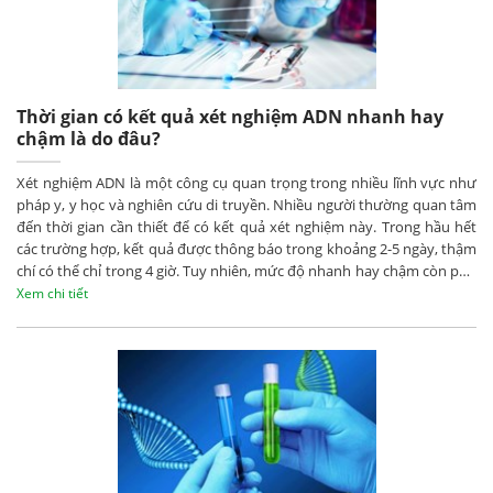
Thời gian có kết quả xét nghiệm ADN nhanh hay
chậm là do đâu?
Xét nghiệm ADN là một công cụ quan trọng trong nhiều lĩnh vực như
pháp y, y học và nghiên cứu di truyền. Nhiều người thường quan tâm
đến thời gian cần thiết để có kết quả xét nghiệm này. Trong hầu hết
các trường hợp, kết quả được thông báo trong khoảng 2-5 ngày, thậm
chí có thể chỉ trong 4 giờ. Tuy nhiên, mức độ nhanh hay chậm còn phụ
thuộc vào nhiều yếu tố khác nhau, và chúng ta sẽ tìm hiểu kỹ hơn
Xem chi tiết
trong bài viết này.