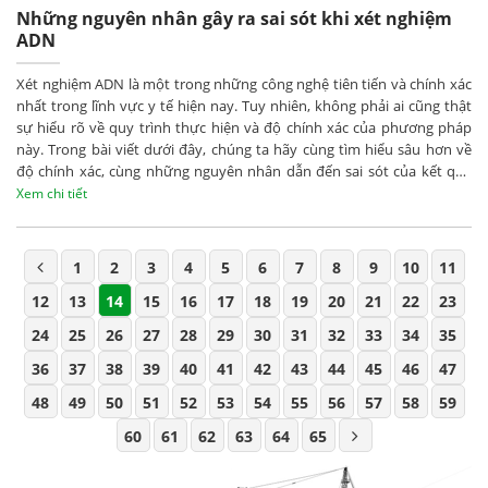
Những nguyên nhân gây ra sai sót khi xét nghiệm
ADN
Xét nghiệm ADN là một trong những công nghệ tiên tiến và chính xác
nhất trong lĩnh vực y tế hiện nay. Tuy nhiên, không phải ai cũng thật
sự hiểu rõ về quy trình thực hiện và độ chính xác của phương pháp
này. Trong bài viết dưới đây, chúng ta hãy cùng tìm hiểu sâu hơn về
độ chính xác, cùng những nguyên nhân dẫn đến sai sót của kết quả
xét nghiệm ADN bạn nhé!
Xem chi tiết
1
2
3
4
5
6
7
8
9
10
11
12
13
14
15
16
17
18
19
20
21
22
23
24
25
26
27
28
29
30
31
32
33
34
35
36
37
38
39
40
41
42
43
44
45
46
47
48
49
50
51
52
53
54
55
56
57
58
59
60
61
62
63
64
65