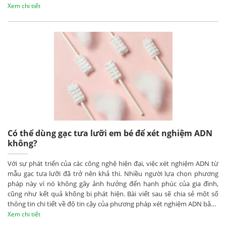
ADN họ hàng, hãy cùng khám phá bạn nhé!
Xem chi tiết
Có thể dùng gạc tưa lưỡi em bé để xét nghiệm ADN
không?
Với sự phát triển của các công nghệ hiện đại, việc xét nghiệm ADN từ
mẫu gạc tưa lưỡi đã trở nên khả thi. Nhiều người lựa chọn phương
pháp này vì nó không gây ảnh hưởng đến hạnh phúc của gia đình,
cũng như kết quả không bị phát hiện. Bài viết sau sẽ chia sẻ một số
thông tin chi tiết về độ tin cậy của phương pháp xét nghiệm ADN bằng
mẫu gạc tưa lưỡi, hãy cùng tìm hiểu bạn nhé!
Xem chi tiết