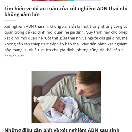
Tìm hiểu về độ an toàn của xét nghiệm ADN thai nhi
không xâm lấn
Xét nghiệm ADN thai nhi không xâm lấn là một trong những công cụ
quan trọng để xác định mối quan hệ gia đình. Quy trình này cho phép
xác định mối quan hệ ruột thịt giữa thai nhi và người cha giả định, mà
không cần can thiệp trực tiếp vào bào thai. Việc tiến hành xét nghiệm
này mang lại nhiều lợi ích cho gia đình, nhưng cũng đòi hỏi cần cân
nhắc các yếu tố như chi phí và độ chính xác của kết quả.
Xem chi tiết
Những điều cần biết về xét nghiệm ADN sau sinh