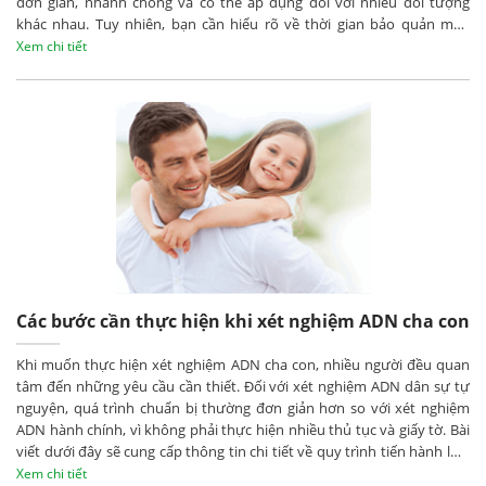
đơn giản, nhanh chóng và có thể áp dụng đối với nhiều đối tượng
khác nhau. Tuy nhiên, bạn cần hiểu rõ về thời gian bảo quản mẫu
phẩm cần thiết để đảm bảo kết quả xét nghiệm chính xác nhất.
Xem chi tiết
Các bước cần thực hiện khi xét nghiệm ADN cha con
Khi muốn thực hiện xét nghiệm ADN cha con, nhiều người đều quan
tâm đến những yêu cầu cần thiết. Đối với xét nghiệm ADN dân sự tự
nguyện, quá trình chuẩn bị thường đơn giản hơn so với xét nghiệm
ADN hành chính, vì không phải thực hiện nhiều thủ tục và giấy tờ. Bài
viết dưới đây sẽ cung cấp thông tin chi tiết về quy trình tiến hành loại
xét nghiệm ADN quan trọng này, hãy cùng tìm hiểu bạn nhé!
Xem chi tiết