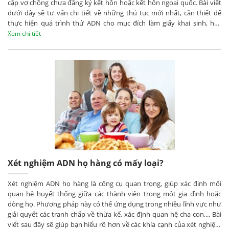
cặp vợ chồng chưa đăng ký kết hôn hoặc kết hôn ngoại quốc. Bài viết
dưới đây sẽ tư vấn chi tiết về những thủ tục mới nhất, cần thiết để
thực hiện quá trình thử ADN cho mục đích làm giấy khai sinh, hãy
cùng tìm hiểu bạn nhé!
Xem chi tiết
Xét nghiệm ADN họ hàng có mấy loại?
Xét nghiệm ADN họ hàng là công cụ quan trọng, giúp xác định mối
quan hệ huyết thống giữa các thành viên trong một gia đình hoặc
dòng họ. Phương pháp này có thể ứng dụng trong nhiều lĩnh vực như
giải quyết các tranh chấp về thừa kế, xác định quan hệ cha con,... Bài
viết sau đây sẽ giúp bạn hiểu rõ hơn về các khía cạnh của xét nghiệm