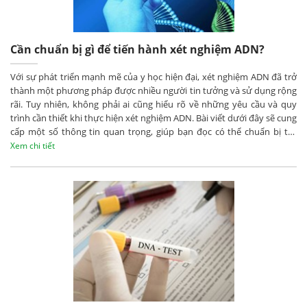
Cần chuẩn bị gì để tiến hành xét nghiệm ADN?
Với sự phát triển mạnh mẽ của y học hiện đại, xét nghiệm ADN đã trở
thành một phương pháp được nhiều người tin tưởng và sử dụng rộng
rãi. Tuy nhiên, không phải ai cũng hiểu rõ về những yêu cầu và quy
trình cần thiết khi thực hiện xét nghiệm ADN. Bài viết dưới đây sẽ cung
cấp một số thông tin quan trọng, giúp bạn đọc có thể chuẩn bị tốt
hơn trước khi tiến hành xét nghiệm ADN, đảm bảo quá trình diễn ra
Xem chi tiết
chính xác và thuận lợi.