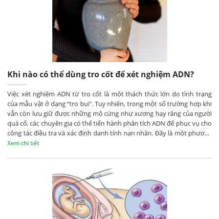
Khi nào có thể dùng tro cốt để xét nghiệm ADN?
Việc xét nghiệm ADN từ tro cốt là một thách thức lớn do tình trạng
của mẫu vật ở dạng “tro bụi”. Tuy nhiên, trong một số trường hợp khi
vẫn còn lưu giữ được những mô cứng như xương hay răng của người
quá cố, các chuyên gia có thể tiến hành phân tích ADN để phục vụ cho
công tác điều tra và xác định danh tính nạn nhân. Đây là một phương
pháp rất quan trọng và được ứng dụng rộng rãi trong các hoạt động
Xem chi tiết
pháp y hiện nay.