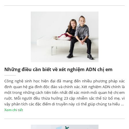
Những điều cần biết về xét nghiệm ADN chị em
Công nghệ sinh học hiện đại đã mang đến nhiều phương pháp xác
định quan hệ gia đình độc đáo và chính xác. Xét nghiệm ADN chính là
một trong những cách tiên tiến nhất để xác minh mối quan hệ chị em
ruột. Mỗi người đều thừa hưởng 23 cặp nhiễm sắc thể từ bố mẹ, vì
vậy phân tích các đặc điểm di truyền này có thể giúp chúng ta hiểu rõ
hơn về mối liên kết huyết thống giữa các thành viên trong gia đình.
Xem chi tiết