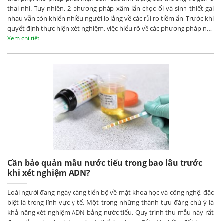
thai nhi. Tuy nhiên, 2 phương pháp xâm lấn chọc ối và sinh thiết gai
nhau vẫn còn khiến nhiều người lo lắng về các rủi ro tiềm ẩn. Trước khi
quyết định thực hiện xét nghiệm, việc hiểu rõ về các phương pháp này
là vô cùng quan trọng, giúp thai phụ đưa ra quyết định sáng suốt
Xem chi tiết
nhất.
Cần bảo quản mẫu nước tiểu trong bao lâu trước
khi xét nghiệm ADN?
Loài người đang ngày càng tiến bộ về mặt khoa học và công nghệ, đặc
biệt là trong lĩnh vực y tế. Một trong những thành tựu đáng chú ý là
khả năng xét nghiệm ADN bằng nước tiểu. Quy trình thu mẫu này rất