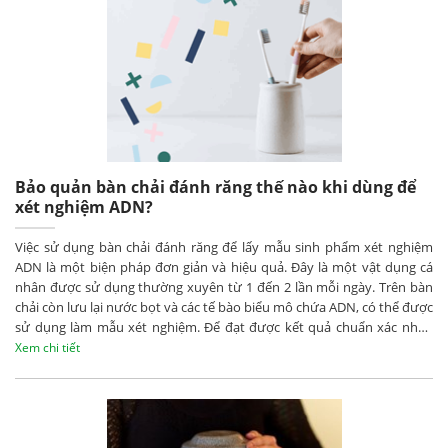
Bảo quản bàn chải đánh răng thế nào khi dùng để
xét nghiệm ADN?
Việc sử dụng bàn chải đánh răng để lấy mẫu sinh phẩm xét nghiệm
ADN là một biện pháp đơn giản và hiệu quả. Đây là một vật dụng cá
nhân được sử dụng thường xuyên từ 1 đến 2 lần mỗi ngày. Trên bàn
chải còn lưu lại nước bọt và các tế bào biểu mô chứa ADN, có thể được
sử dụng làm mẫu xét nghiệm. Để đạt được kết quả chuẩn xác nhất,
bạn cần phải bảo quản chúng đúng cách theo khuyến nghị.
Xem chi tiết