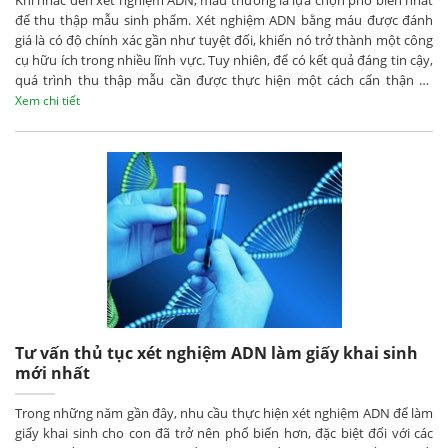
để thu thập mẫu sinh phẩm. Xét nghiệm ADN bằng máu được đánh
giá là có độ chính xác gần như tuyệt đối, khiến nó trở thành một công
cụ hữu ích trong nhiều lĩnh vực. Tuy nhiên, để có kết quả đáng tin cậy,
quá trình thu thập mẫu cần được thực hiện một cách cẩn thận và
tuân thủ các quy trình chuẩn.
Xem chi tiết
Tư vấn thủ tục xét nghiệm ADN làm giấy khai sinh
mới nhất
Trong những năm gần đây, nhu cầu thực hiện xét nghiệm ADN để làm
giấy khai sinh cho con đã trở nên phổ biến hơn, đặc biệt đối với các