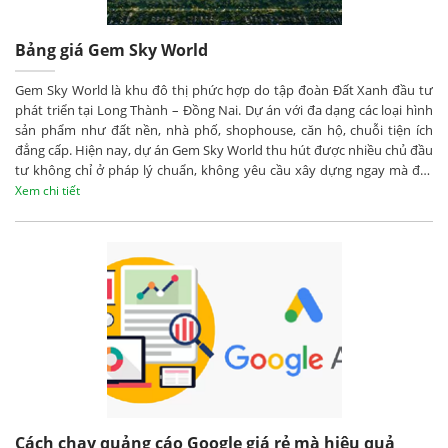
Bảng giá Gem Sky World
Gem Sky World là khu đô thị phức hợp do tập đoàn Đất Xanh đầu tư
phát triển tại Long Thành – Đồng Nai. Dự án với đa dạng các loại hình
sản phẩm như đất nền, nhà phố, shophouse, căn hộ, chuỗi tiện ích
đẳng cấp. Hiện nay, dự án Gem Sky World thu hút được nhiều chủ đầu
tư không chỉ ở pháp lý chuẩn, không yêu cầu xây dựng ngay mà đặc
biệt là bảng giá Gem Sky World vô cùng hấp dẫn.
Xem chi tiết
Cách chạy quảng cáo Google giá rẻ mà hiệu quả