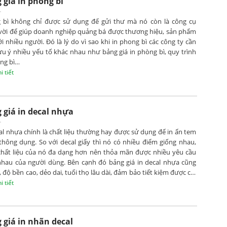
 giá in phong bì
 bì không chỉ được sử dụng để gửi thư mà nó còn là công cụ
 vời để giúp doanh nghiệp quảng bá được thương hiệu, sản phẩm
i nhiều người. Đó là lý do vì sao khi in phong bì các công ty cần
ưu ý nhiều yếu tố khác nhau như bảng giá in phòng bì, quy trình
ong bì…
 tiết
 giá in decal nhựa
al nhựa chính là chất liệu thường hay được sử dụng để in ấn tem
thông dụng. So với decal giấy thì nó có nhiều điểm giống nhau,
chất liệu của nó đa dạng hơn nên thỏa mãn được nhiều yêu cầu
nhau của người dùng. Bên cạnh đó bảng giá in decal nhựa cũng
, độ bền cao, dẻo dai, tuổi thọ lâu dài, đảm bảo tiết kiệm được chi
á nhiều khi sử dụng.
 tiết
 giá in nhãn decal