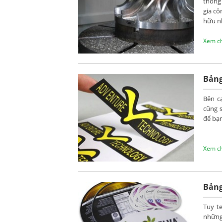
thống
gia cô
hữu n
Xem chi
Bảng
Bên cạ
cũng s
để bạn
Xem chi
Bảng
Tuy t
những 