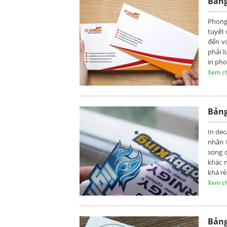
Bảng
Phong
tuyệt
đến vớ
phải l
in ph
Xem chi
Bảng
In dec
nhãn 
song 
khác 
khá rẻ
phí kh
Xem chi
Bảng