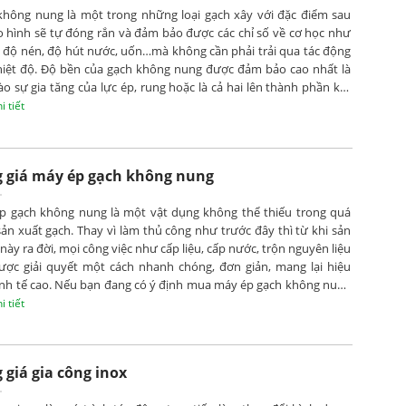
không nung là một trong những loại gạch xây với đặc điểm sau
o hình sẽ tự đóng rắn và đảm bảo được các chỉ số về cơ học như
 độ nén, độ hút nước, uốn…mà không cần phải trải qua tác động
hiệt độ. Độ bền của gạch không nung được đảm bảo cao nhất là
o sự gia tăng của lực ép, rung hoặc là cả hai lên thành phần kết
ủa chúng.
 tiết
 giá máy ép gạch không nung
p gạch không nung là một vật dụng không thể thiếu trong quá
sản xuất gạch. Thay vì làm thủ công như trước đây thì từ khi sản
ày ra đời, mọi công việc như cấp liệu, cấp nước, trộn nguyên liệu
ược giải quyết một cách nhanh chóng, đơn giản, mang lại hiệu
inh tế cao. Nếu bạn đang có ý định mua máy ép gạch không nung
 không biết lựa chọn loại nào, bảng giá máy ép gạch không nung
 tiết
 hay cách khắc phục sự cố khi nó bị lỗi thế nào cho đúng thì cùng
õi những chia sẻ dưới đây của chúng tôi nhé!
 giá gia công inox