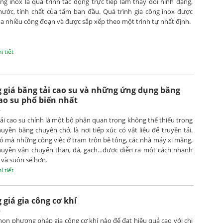
ng inox là quá trình tác động trực tiếp làm thay đổi hình dạng,
thước, tính chất của tấm ban đầu. Quá trình gia công inox được
ua nhiều công đoạn và được sắp xếp theo một trình tự nhất định.
 tiết
 giá băng tải cao su và những ứng dụng băng
cao su phổ biến nhất
ải cao su chính là một bộ phận quan trọng không thể thiếu trong
uyền băng chuyên chở, là nơi tiếp xúc có vật liệu để truyền tải.
ó mà những công việc ở trạm trộn bê tông, các nhà máy xi măng,
huyền vận chuyển than, đá, gạch…được diễn ra một cách nhanh
và suôn sẻ hơn.
 tiết
 giá gia công cơ khí
ọn phương pháp gia công cơ khí nào để đạt hiệu quả cao với chi