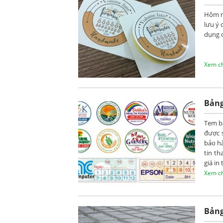
Hôm na
lưu ý 
dụng 
Xem chi
Bảng
Tem b
được 
bảo h
tin th
giá in
Xem chi
Bảng