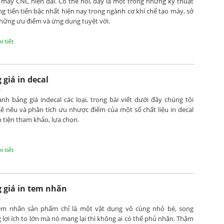
 máy CNC hiện đại. Có thể nói, đây là một trong những kỹ thuật
ng tiến tiến bậc nhất hiện nay trong ngành cơ khí chế tạo máy, sở
hững ưu điểm và ứng dụng tuyệt vời.
 tiết
 giá in decal
nh bảng giá indecal các loại, trong bài viết dưới đây chúng tôi
ẽ nêu và phân tích ưu nhược điểm của một số chất liệu in decal
 tiện tham khảo, lựa chọn.
 tiết
 giá in tem nhãn
em nhãn sản phẩm chỉ là một vật dụng vô cùng nhỏ bé, song
lợi ích to lớn mà nó mang lại thì không ai có thể phủ nhận. Thậm