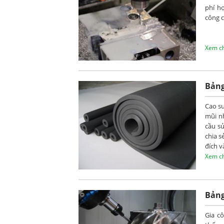
phí h
công c
Xem chi
Bảng
Cao s
mũi n
cầu s
chia s
đích v
Xem chi
Bảng
Gia c