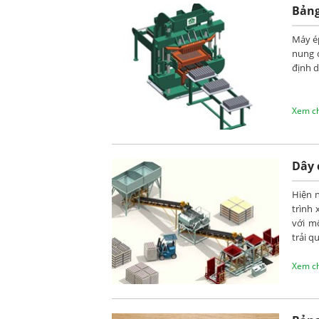
Bảng
Máy é
nung 
định d
Xem chi
Dây 
Hiện 
trình
với m
trải q
Xem chi