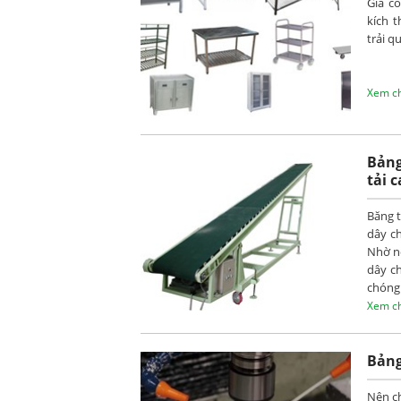
Gia cô
kích 
trải q
Xem chi
Bảng
tải 
Băng t
dây ch
Nhờ n
dây c
chóng 
Xem chi
Bảng
Nên ch