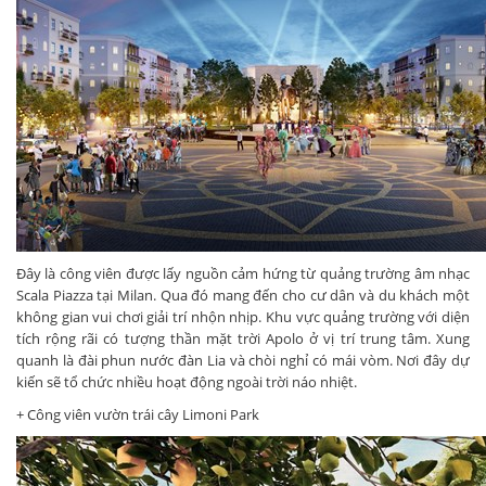
Đây là công viên được lấy nguồn cảm hứng từ quảng trường âm nhạc
Scala Piazza tại Milan. Qua đó mang đến cho cư dân và du khách một
không gian vui chơi giải trí nhộn nhịp. Khu vực quảng trường với diện
tích rộng rãi có tượng thần mặt trời Apolo ở vị trí trung tâm. Xung
quanh là đài phun nước đàn Lia và chòi nghỉ có mái vòm. Nơi đây dự
kiến sẽ tổ chức nhiều hoạt động ngoài trời náo nhiệt.
+ Công viên vườn trái cây Limoni Park