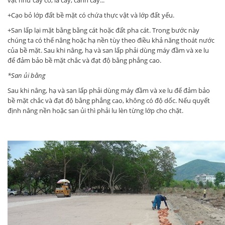
vật như cây cỏ, lá cây, cành cây...
+Cạo bỏ lớp đất bề mặt có chứa thực vật và lớp đất yếu.
+San lấp lại mặt bằng bằng cát hoặc đất pha cát. Trong bước này
chúng ta có thể nâng hoặc hạ nền tùy theo điều khả năng thoát nước
của bề mặt. Sau khi nâng, hạ và san lấp phải dùng máy đầm và xe lu
để đảm bảo bề mặt chắc và đạt độ bằng phẳng cao.
*San ủi bằng
Sau khi nâng, hạ và san lấp phải dùng máy đầm và xe lu để đảm bảo
bề mặt chắc và đạt độ bằng phẳng cao, không có độ dốc. Nếu quyết
định nâng nền hoặc san ủi thì phải lu lèn từng lớp cho chặt.