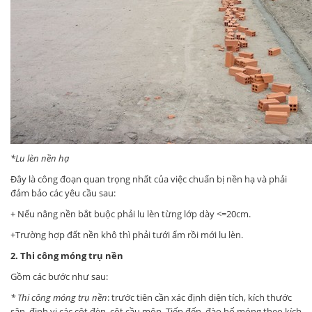
*Lu lèn nền hạ
Đây là công đoạn quan trọng nhất của việc chuẩn bị nền hạ và phải
đảm bảo các yêu cầu sau:
+ Nếu nâng nền bắt buộc phải lu lèn từng lớp dày <=20cm.
+Trường hợp đất nền khô thì phải tưới ẩm rồi mới lu lèn.
2. Thi công móng trụ nền
Gồm các bước như sau:
* Thi công móng trụ nền
: trước tiên cần xác định diện tích, kích thước
sân, định vị các cột đèn, cột cầu môn. Tiếp đến, đào hố móng theo kích