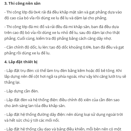
3. Thi công nền sân
- Thi công lớp đá 0x4: rải đá đều khắp mặt sân và gạt phẳng dựa vào
độ cao của bó vĩa rồi dùng xe lu để lu và dặm lại cho phẳng.
- Thi công lớp đá mi: đổ và rải đều đá mi khắp sân, ban đá đều dựa
trên cao độ bó vỉa rồi dùng xe lu nhỏ để lu, sau đó dặm lại cho thật
phẳng. Cuối cùng, kiểm tra độ phẳng bằng cách căng dây nhợ.
- Cân chỉnh độ dốc, lu lèn: tạo độ dốc khoảng 0.6%, ban đá đều và gạt
phẳng rồi dùng xe lu để lu.
4. Lắp đặt thiết bị
- Lắp đặt trụ đèn: có thể làm trụ đèn bằng kẽm hoặc đổ bê tông. Khi
lắp dựng nên để cột hơi ngã ra phía ngoài, như vậy khi căng lưới trụ sẽ
thẳng lại.
- Lắp dựng cần đèn.
- Lắp đặt đèn và hệ thống điện: điều chỉnh độ xiên của cần đèn sao
cho ánh sáng lan tỏa đều khắp sân.
- Lắp đặt hệ thống đường dây điện: nên dùng loại sử dụng ngoài trời
và hết sức chú ý tới các mối nối.
- Lắp đặt hệ thống cầu dao và bảng điều khiển, mỗi bên nên có một