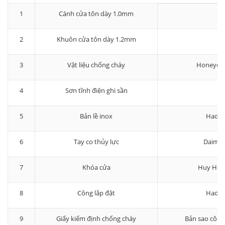
1
Cánh cửa tôn dày 1.0mm
2
Khuôn cửa tôn dày 1.2mm
3
Vật liệu chống cháy
Honeyc
4
Sơn tĩnh điện ghi sần
5
Bản lề inox
Hadra
6
Tay co thủy lực
Daimle
7
Khóa cửa
Huy Hoà
8
Công lắp đặt
Hadra
9
Giấy kiểm định chống cháy
Bản sao công