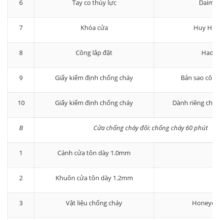
6
Tay co thủy lực
Daimle
7
Khóa cửa
Huy Hoà
8
Công lắp đặt
Hadra
9
Giấy kiểm định chống cháy
Bản sao công
10
Giấy kiểm định chống cháy
Dành riêng cho 
B
Cửa chống cháy đôi: chống cháy 60 phút
1
Cánh cửa tôn dày 1.0mm
2
Khuôn cửa tôn dày 1.2mm
3
Vật liệu chống cháy
Honeyc