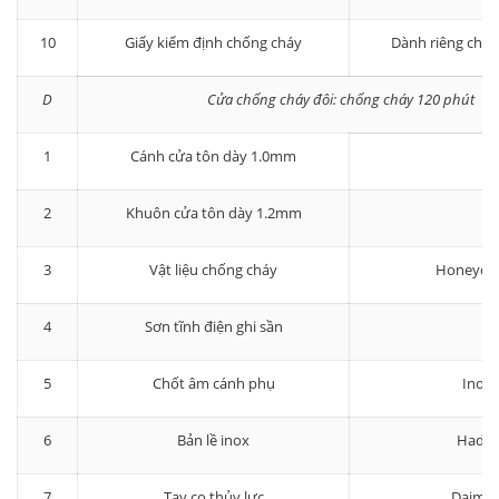
10
Giấy kiểm định chống cháy
Dành riêng cho 
D
Cửa chống cháy đôi: chống cháy 120 phút
1
Cánh cửa tôn dày 1.0mm
2
Khuôn cửa tôn dày 1.2mm
3
Vật liệu chống cháy
Honeyc
4
Sơn tĩnh điện ghi sần
5
Chốt âm cánh phụ
Inox
6
Bản lề inox
Hadra
7
Tay co thủy lực
Daimle