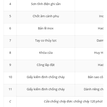
4
Sơn tĩnh điện ghi sần
5
Chốt âm cánh phụ
Inox
6
Bản lề inox
Hadra
7
Tay co thủy lực
Daimle
8
Khóa cửa
Huy Hoà
9
Công lắp đặt
Hadra
10
Giấy kiểm định chống cháy
Bản sao công
11
Giấy kiểm định chống cháy
Dành riêng cho 
C
Cửa chống cháy đơn: chống cháy 120 phút