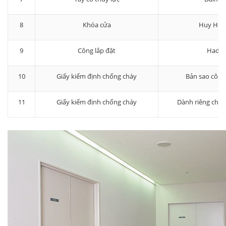
8
Khóa cửa
Huy Hoà
9
Công lắp đặt
Hadra
10
Giấy kiểm định chống cháy
Bản sao công
11
Giấy kiểm định chống cháy
Dành riêng cho 