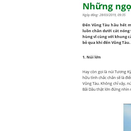
Những ngọ
Ngày đăng: 28/03/2019, 09:35
Đến Vũng Tàu hầu hết m
luồn chân dưới cát nóng 
hùng vĩ cùng với khung c
bỏ qua khi đến Vũng Tàu.
1. Núi lớn
Hay còn gọi là núi Tương K
hữu tình chắc chắn sẽ là đ
Vũng Tàu. Không chỉ vậy, nú
Bãi Dâu thật lớn đứng nhìn r