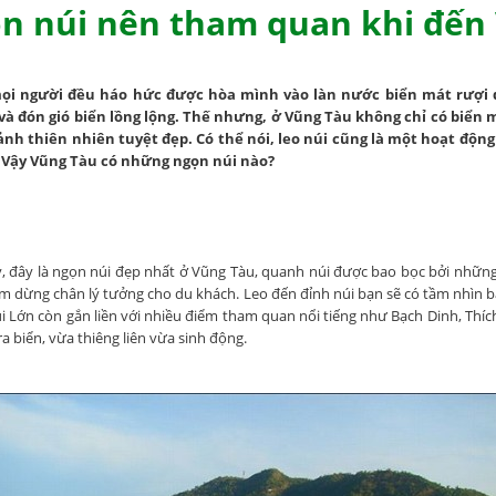
n núi nên tham quan khi đến
ọi người đều háo hức được hòa mình vào làn nước biển mát rượi đ
và đón gió biển lồng lộng. Thế nhưng, ở Vũng Tàu không chỉ có biển
ảnh thiên nhiên tuyệt đẹp. Có thể nói, leo núi cũng là một hoạt độn
 Vậy Vũng Tàu có những ngọn núi nào?
ỳ, đây là ngọn núi đẹp nhất ở Vũng Tàu, quanh núi được bao bọc bởi nhữ
iểm dừng chân lý tưởng cho du khách. Leo đến đỉnh núi bạn sẽ có tầm nhìn 
i Lớn còn gắn liền với nhiều điểm tham quan nổi tiếng như Bạch Dinh, Thí
a biển, vừa thiêng liên vừa sinh động.