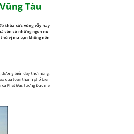
 Vũng Tàu
ể thỏa sức vùng vẫy hay
 mà còn có những ngon núi
g thú vị mà bạn không nên
ng đường biển đầy thơ mộng,
bao quá toàn thành phố biển
ch ca Phật Đài, tượng Đức mẹ