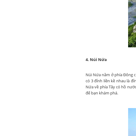
4. Núi Nứa
Núi Nứa nằm ở phía Đông củ
có 3 đỉnh liền kề nhau là đ
Nứa về phía Tây có hồ nước 
để bạn khám phá.