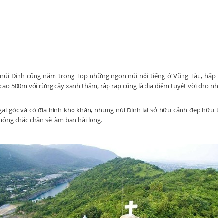
ì núi Dinh cũng nằm trong Top những ngọn núi nổi tiếng ở Vũng Tàu, hấp
 cao 500m với rừng cây xanh thẩm, rập rạp cũng là địa điểm tuyệt vời cho 
ai góc và có địa hình khó khăn, nhưng núi Dinh lại sở hữu cảnh đẹp hữu t
ng chắc chắn sẽ làm bạn hài lòng.