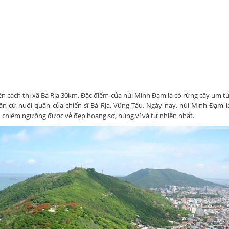
ền cách thị xã Bà Rịa 30km. Đặc điểm của núi Minh Đạm là có rừng cây um t
căn cứ nuôi quân của chiến sĩ Bà Rịa, Vũng Tàu. Ngày nay, núi Minh Đạm l
 chiêm ngưỡng được vẻ đẹp hoang sơ, hùng vĩ và tự nhiên nhất.