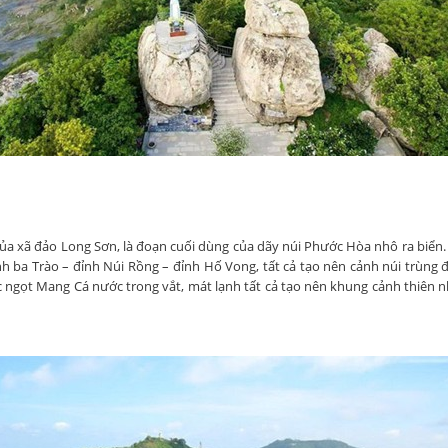
a xã đảo Long Sơn, là đoạn cuối dùng của dãy núi Phước Hòa nhô ra biển. 
ỉnh ba Trào – đỉnh Núi Rồng – đỉnh Hố Vong, tất cả tạo nên cảnh núi trùng đ
ngọt Mang Cá nước trong vắt, mát lạnh tất cả tạo nên khung cảnh thiên nh