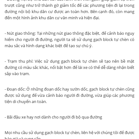
trượt cũng như trở thành gờ giảm tốc để các phương tiện đi lại trong
đường nội bộ khu dân cư được an toàn hơn. Bên cạnh đó, còn mang
đến một hình ảnh khu dân cư văn minh và hiện đại.
- Nút giao thông: Tại những nút giao thông đặc biệt, để cảnh báo nguy
hiểm cho người đi đường, người ta sẽ sử dụng gạch block tự chèn có
màu sắc và hình dạng khác biệt để tạo sự chú ý.
- Trạm thu phí: Việc sử dụng gạch block tự chèn sẽ tạo nên bề mặt
đường có màu sắc khác, nổi bật hơn để lái xe có thể dễ dàng nhận biết
sắp vào trạm.
- Đoạn dốc: Ở những đoạn dốc hay sườn dốc, gạch block tự chèn cũng
được sử dụng để vừa cảnh báo người đi đường, vừa giúp các phương
tiện di chuyển an toàn.
- Bãi đậu xe hay nơi dành cho người đi bộ qua đường
Mọi nhu cầu sử dụng gạch block tự chèn, liên hệ với chúng tôi để được
báo giá và cung cấp.