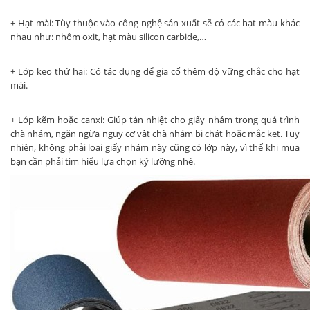
+ Hạt mài: Tùy thuộc vào công nghệ sản xuất sẽ có các hạt màu khác
nhau như: nhôm oxit, hạt màu silicon carbide,…
+ Lớp keo thứ hai: Có tác dụng để gia cố thêm độ vững chắc cho hạt
mài.
+ Lớp kẽm hoặc canxi: Giúp tản nhiệt cho giấy nhám trong quá trình
chà nhám, ngăn ngừa nguy cơ vật chà nhám bị chát hoặc mắc kẹt. Tuy
nhiên, không phải loại giấy nhám này cũng có lớp này, vì thế khi mua
bạn cần phải tìm hiểu lựa chọn kỹ lưỡng nhé.