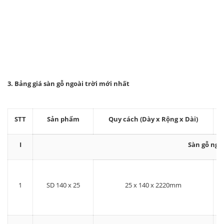
3. Bảng giá sàn gỗ ngoài trời mới nhất
STT
Sản phẩm
Quy cách (Dày x Rộng x Dài)
I
Sàn gỗ ngoà
1
SD 140 x 25
25 x 140 x 2220mm