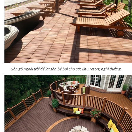
Sàn gỗ ngoài trời để lát sàn bể bơi cho các khu resort, nghỉ dưỡng