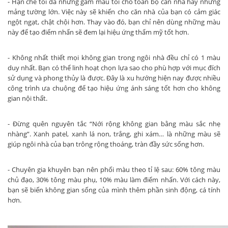
- Hạn chế tối đa những gam màu tối cho toàn bộ căn nhà hay những
mảng tường lớn. Việc này sẽ khiến cho căn nhà của bạn có cảm giác
ngột ngạt, chật chội hơn. Thay vào đó, bạn chỉ nên dùng những màu
này để tạo điểm nhấn sẽ đem lại hiệu ứng thẩm mỹ tốt hơn.
- Không nhất thiết mọi không gian trong ngôi nhà đều chỉ có 1 màu
duy nhất. Bạn có thể linh hoạt chọn lựa sao cho phù hợp với mục đích
sử dụng và phong thủy là được. Đây là xu hướng hiện nay được nhiều
công trình ưa chuộng để tạo hiệu ứng ánh sáng tốt hơn cho không
gian nội thất.
- Đừng quên nguyên tắc “Nới rộng không gian bằng màu sắc nhẹ
nhàng”. Xanh patel, xanh lá non, trắng, ghi xám… là những màu sẽ
giúp ngôi nhà của bạn trông rộng thoáng, tràn đầy sức sống hơn.
- Chuyên gia khuyên bạn nên phối màu theo tỉ lệ sau: 60% tông màu
chủ đạo, 30% tông màu phụ, 10% màu làm điểm nhấn. Với cách này,
bạn sẽ biến không gian sống của mình thêm phần sinh động, cá tính
hơn.