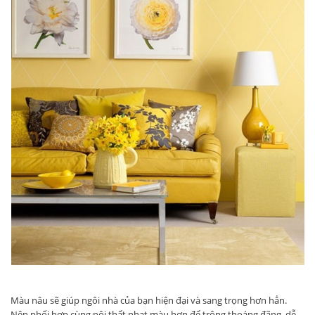
Màu nâu sẽ giúp ngôi nhà của bạn hiện đại và sang trọng hơn hẳn.
Nên phối hợp cùng nội thất nhạt màu hơn để trông thoáng đãng, dễ