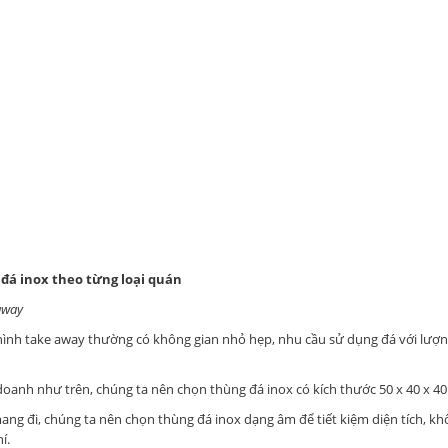
 đá inox theo từng loại quán
away
nh take away thường có không gian nhỏ hẹp, nhu cầu sử dụng đá với lượng
oanh như trên, chúng ta nên chọn thùng đá inox có kích thước 50 x 40 x 40
mang đi, chúng ta nên chọn thùng đá inox dạng âm để tiết kiệm diện tích, 
í.