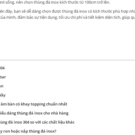
tươi sống, nên chọn thùng đá inox kích thước từ 100cm trở lên.
trên đây, bạn sẽ dễ dàng chọn được thùng đá inox có kích thước phù hợp n
a mình, đảm bảo sự tiện dụng, tối ưu chi phí và tiết kiệm diện tích, giúp q
304
 bar
àn
uầy
 âm bàn có khay topping chuẩn nhất
kiểu dáng thùng đá inox cho nhà hàng
ùng đá inox 304 so với các chất liệu khác
ay ron hoặc nắp thùng đá inox?