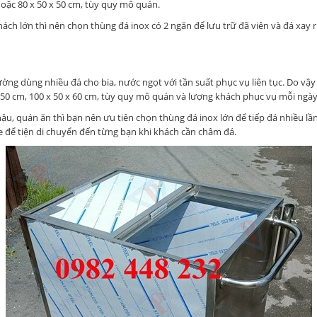
hoặc 80 x 50 x 50 cm, tùy quy mô quán.
ách lớn thì nên chọn thùng đá inox có 2 ngăn để lưu trữ đã viên và đá xay r
ờng dùng nhiều đá cho bia, nước ngọt với tần suất phục vụ liên tục. Do vậ
x 50 cm, 100 x 50 x 60 cm, tùy quy mô quán và lượng khách phục vụ mỗi ngày
ậu, quán ăn thì bạn nên ưu tiên chọn thùng đá inox lớn để tiếp đá nhiều lầ
e để tiện di chuyển đến từng bạn khi khách cần châm đá.