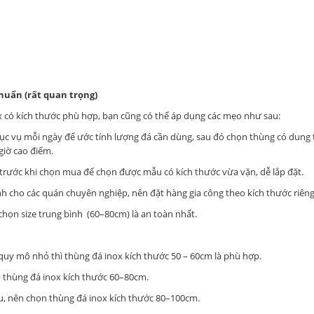
huẩn (rất quan trọng)
 có kích thước phù hợp, bạn cũng có thể áp dụng các mẹo như sau:
c vụ mỗi ngày để ước tính lượng đá cần dùng, sau đó chọn thùng có dung tí
giờ cao điểm.
 trước khi chọn mua để chọn được mẫu có kích thước vừa vặn, dễ lắp đặt.
nh cho các quán chuyên nghiệp, nên đặt hàng gia công theo kích thước riêng
chọn size trung bình (60–80cm) là an toàn nhất.
, quy mô nhỏ thì thùng đá inox kích thước 50 – 60cm là phù hợp.
n thùng đá inox kích thước 60–80cm.
ậu, nên chọn thùng đá inox kích thước 80–100cm.