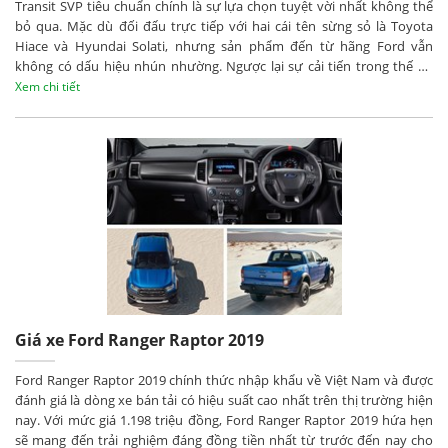
Transit SVP tiêu chuẩn chính là sự lựa chọn tuyệt vời nhất không thể
bỏ qua. Mặc dù đối đấu trực tiếp với hai cái tên sừng sỏ là Toyota
Hiace và Hyundai Solati, nhưng sản phẩm đến từ hãng Ford vẫn
không có dấu hiệu nhún nhường. Ngược lại sự cải tiến trong thế hệ
mới của Ford Transit SVP tiêu chuẩn nhằm mang đến cho khách hàng
Xem chi tiết
sự lựa chọn tốt nhất, dành vị trí độc tôn trên thị trường xe 16 chỗ tại
Việt Nam.
Giá xe Ford Ranger Raptor 2019
Ford Ranger Raptor 2019 chính thức nhập khẩu về Việt Nam và được
đánh giá là dòng xe bán tải có hiệu suất cao nhất trên thị trường hiện
nay. Với mức giá 1.198 triệu đồng, Ford Ranger Raptor 2019 hứa hẹn
sẽ mang đến trải nghiệm đáng đồng tiền nhất từ trước đến nay cho