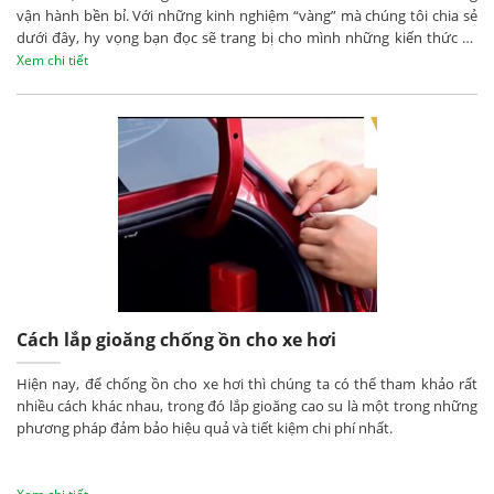
vận hành bền bỉ. Với những kinh nghiệm “vàng” mà chúng tôi chia sẻ
dưới đây, hy vọng bạn đọc sẽ trang bị cho mình những kiến thức cơ
bản nhất khi quyết định mua ô tô cũ.
Xem chi tiết
Cách lắp gioăng chống ồn cho xe hơi
Hiện nay, để chống ồn cho xe hơi thì chúng ta có thể tham khảo rất
nhiều cách khác nhau, trong đó lắp gioăng cao su là một trong những
phương pháp đảm bảo hiệu quả và tiết kiệm chi phí nhất.