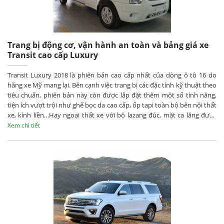
Trang bị động cơ, vận hành an toàn và bảng giá xe
Transit cao cấp Luxury
Transit Luxury 2018 là phiên bản cao cấp nhất của dòng ô tô 16 do
hãng xe Mỹ mang lại. Bên cạnh việc trang bị các đặc tính kỹ thuật theo
tiêu chuẩn, phiên bản này còn được lắp đặt thêm một số tính năng,
tiện ích vượt trội như ghế bọc da cao cấp, ốp tapi toàn bộ bên nội thất
xe, kính liền…Hay ngoại thất xe với bộ lazang đúc, mặt ca lăng được
mạ crom mang lại vẻ sang trọng, ấn tượng.
Xem chi tiết