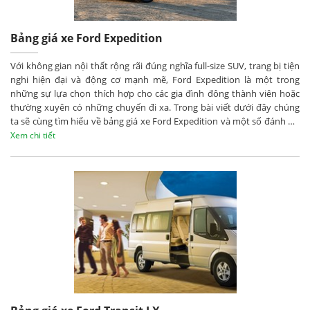
Bảng giá xe Ford Expedition
Với không gian nội thất rộng rãi đúng nghĩa full-size SUV, trang bị tiện
nghi hiện đại và động cơ mạnh mẽ, Ford Expedition là một trong
những sự lựa chọn thích hợp cho các gia đình đông thành viên hoặc
thường xuyên có những chuyến đi xa. Trong bài viết dưới đây chúng
ta sẽ cùng tìm hiểu về bảng giá xe Ford Expedition và một số đánh giá
sơ bộ về mẫu SUV cỡ lớn này.
Xem chi tiết