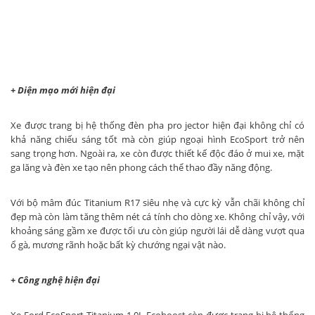
+ Diện mạo mới hiện đại
Xe được trang bị hệ thống đèn pha pro jector hiện đại không chỉ có
khả năng chiếu sáng tốt mà còn giúp ngoại hình EcoSport trở nên
sang trọng hơn. Ngoài ra, xe còn được thiết kế độc đáo ở mui xe, mặt
ga lăng và đèn xe tạo nên phong cách thể thao đầy năng động.
Với bộ mâm đúc Titanium R17 siêu nhẹ và cực kỳ vẫn chãi không chỉ
đẹp mà còn làm tăng thêm nét cá tính cho dòng xe. Không chỉ vậy, với
khoảng sáng gầm xe được tối ưu còn giúp người lái dễ dàng vượt qua
ổ gà, mương rãnh hoặc bất kỳ chướng ngại vật nào.
+ Công nghệ hiện đại