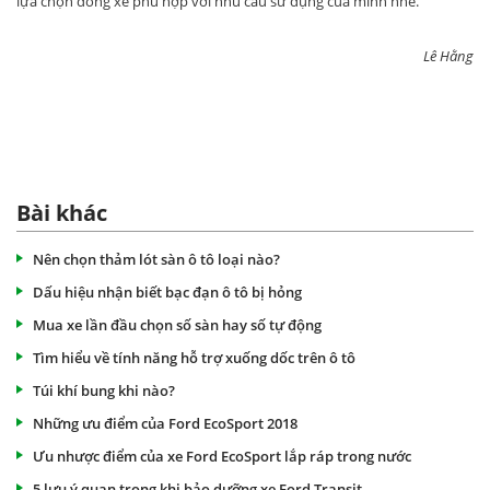
lựa chọn dòng xe phù hợp với nhu cầu sử dụng của mình nhé.
Lê Hằng
Bài khác
Nên chọn thảm lót sàn ô tô loại nào?
Dấu hiệu nhận biết bạc đạn ô tô bị hỏng
Mua xe lần đầu chọn số sàn hay số tự động
Tìm hiểu về tính năng hỗ trợ xuống dốc trên ô tô
Túi khí bung khi nào?
Những ưu điểm của Ford EcoSport 2018
Ưu nhược điểm của xe Ford EcoSport lắp ráp trong nước
5 lưu ý quan trọng khi bảo dưỡng xe Ford Transit