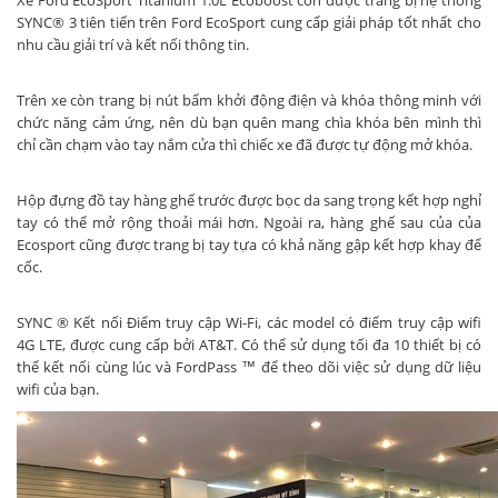
Xe Ford EcoSport Titanium 1.0L Ecoboost còn được trang bị hệ thống
SYNC® 3 tiên tiến trên Ford EcoSport cung cấp giải pháp tốt nhất cho
nhu cầu giải trí và kết nối thông tin.
Trên xe còn trang bị nút bấm khởi động điện và khóa thông minh với
chức năng cảm ứng, nên dù bạn quên mang chìa khóa bên mình thì
chỉ cần chạm vào tay nắm cửa thì chiếc xe đã được tự động mở khóa.
Hộp đựng đồ tay hàng ghế trước được bọc da sang trọng kết hợp nghỉ
tay có thể mở rộng thoải mái hơn. Ngoài ra, hàng ghế sau của của
Ecosport cũng được trang bị tay tựa có khả năng gập kết hợp khay để
cốc.
SYNC ® Kết nối Điểm truy cập Wi-Fi, các model có điểm truy cập wifi
4G LTE, được cung cấp bởi AT&T. Có thể sử dụng tối đa 10 thiết bị có
thể kết nối cùng lúc và FordPass ™ để theo dõi việc sử dụng dữ liệu
wifi của bạn.