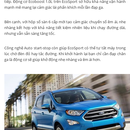
tiếp. Động cơ Ecoboost 1.0L trên EcoSport sở hữu khả năng vận hành
mạnh mẽ mang lại cảm giác lái phấn khích mỗi lần đạp ga.
Bên cạnh, với hộp số sàn 6 cấp mới tạo cảm giác chuyển số êm ái, nhẹ
nhàng kết hợp với khả năng tiết kiệm nhiên liệu khi chạy đường dài,
nhưng vẫn sẵn sàng tăng tốc.
Công nghệ Auto start-stop còn giúp EcoSport có thể tự tắt máy trong
lúc chờ đèn đỏ hay tắc đường. Khi khởi hành lại bạn chỉ cần đạp chân
ga là động cơ sẽ giúp khở động nhẹ nhàng và êm ái hơn.