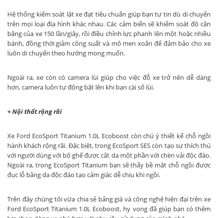
Hệ thống kiểm soát lật xe đạt tiêu chuẩn giúp bạn tự tin dù di chuyển
trên mọi loại địa hình khác nhau. Các cảm biến sẽ khiểm soát độ cân
bằng của xe 150 lần/giây, rồi điều chỉnh lực phanh lên một hoặc nhiều
bánh, đồng thời giảm công suất và mô men xoắn để đảm bảo cho xe
luôn di chuyển theo hướng mong muốn.
Ngoài ra, xe còn có camera lùi giúp cho việc đỗ xe trở nên dễ dàng
hơn, camera luôn tự động bật lên khi bạn cài số lùi.
+ Nội thất rộng rãi
Xe Ford EcoSport Titanium 1.0L Ecoboost còn chú ý thiết kế chỗ ngồi
hành khách rộng rãi. Đặc biệt, trong EcoSport SES còn tạo sự thích thú
với người dùng với bộ ghế được cắt da một phần với chèn vải độc đáo.
Ngoài ra, trong EcoSport Titanium bạn sẽ thấy bề mặt chỗ ngồi được
đục lỗ bằng da độc đáo tạo cảm giác dễ chịu khi ngồi.
Trên đây chúng tôi vừa chia sẻ bảng giá và công nghệ hiện đại trên xe
Ford EcoSport Titanium 1.0L Ecoboost, hy vọng đã giúp bạn có thêm