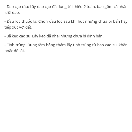
- Dao cạo râu: Lấy dao cạo đã dùng tối thiểu 2 tuần, bao gồm cả phần
lưỡi dao.
- Đầu lọc thuốc lá: Chọn đầu lọc sau khi hút nhưng chưa bị bẩn hay
tiếp xúc với đất.
- Bã kẹo cao su: Lấy kẹo đã nhai nhưng chưa bị dính bẩn.
- Tinh trùng: Dùng tăm bông thấm lấy tinh trùng từ bao cao su, khăn
hoặc đồ lót.