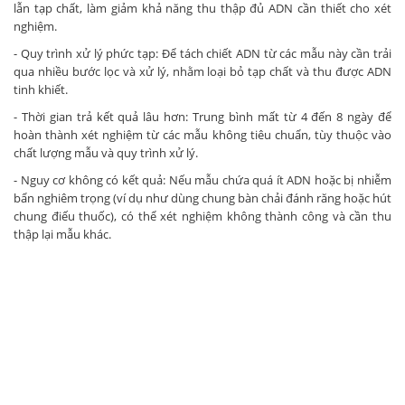
lẫn tạp chất, làm giảm khả năng thu thập đủ ADN cần thiết cho xét
nghiệm.
- Quy trình xử lý phức tạp: Để tách chiết ADN từ các mẫu này cần trải
qua nhiều bước lọc và xử lý, nhằm loại bỏ tạp chất và thu được ADN
tinh khiết.
- Thời gian trả kết quả lâu hơn: Trung bình mất từ 4 đến 8 ngày để
hoàn thành xét nghiệm từ các mẫu không tiêu chuẩn, tùy thuộc vào
chất lượng mẫu và quy trình xử lý.
- Nguy cơ không có kết quả: Nếu mẫu chứa quá ít ADN hoặc bị nhiễm
bẩn nghiêm trọng (ví dụ như dùng chung bàn chải đánh răng hoặc hút
chung điếu thuốc), có thể xét nghiệm không thành công và cần thu
thập lại mẫu khác.