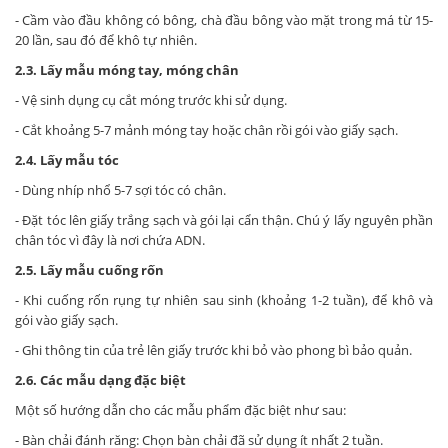
- Cầm vào đầu không có bông, chà đầu bông vào mặt trong má từ 15-
20 lần, sau đó để khô tự nhiên.
2.3. Lấy mẫu móng tay, móng chân
- Vệ sinh dụng cụ cắt móng trước khi sử dụng.
- Cắt khoảng 5-7 mảnh móng tay hoặc chân rồi gói vào giấy sạch.
2.4. Lấy mẫu tóc
- Dùng nhíp nhổ 5-7 sợi tóc có chân.
- Đặt tóc lên giấy trắng sạch và gói lại cẩn thận. Chú ý lấy nguyên phần
chân tóc vì đây là nơi chứa ADN.
2.5. Lấy mẫu cuống rốn
- Khi cuống rốn rụng tự nhiên sau sinh (khoảng 1-2 tuần), để khô và
gói vào giấy sạch.
- Ghi thông tin của trẻ lên giấy trước khi bỏ vào phong bì bảo quản.
2.6. Các mẫu dạng đặc biệt
Một số hướng dẫn cho các mẫu phẩm đặc biệt như sau:
- Bàn chải đánh răng: Chọn bàn chải đã sử dụng ít nhất 2 tuần.