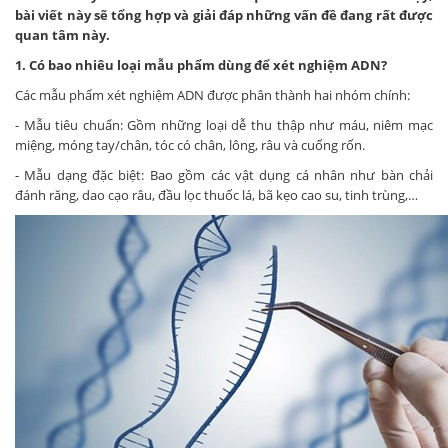
bài viết này sẽ tổng hợp và giải đáp những vấn đề đang rất được
quan tâm này.
1. Có bao nhiêu loại mẫu phẩm dùng để xét nghiệm ADN?
Các mẫu phẩm xét nghiệm ADN được phân thành hai nhóm chính:
- Mẫu tiêu chuẩn: Gồm những loại dễ thu thập như máu, niêm mạc
miệng, móng tay/chân, tóc có chân, lông, râu và cuống rốn.
- Mẫu dạng đặc biệt: Bao gồm các vật dụng cá nhân như bàn chải
đánh răng, dao cạo râu, đầu lọc thuốc lá, bã kẹo cao su, tinh trùng,…